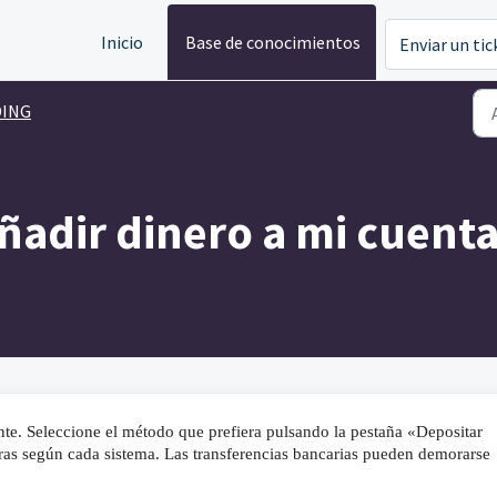
Inicio
Base de conocimientos
Enviar un tic
DING
adir dinero a mi cuenta
ente. Seleccione el método que prefiera pulsando la pestaña «Depositar 
ras según cada sistema. Las transferencias bancarias pueden demorarse 