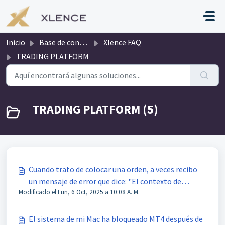
Saltar al contenido principal
Inicio
Base de conocimientos
Xlence FAQ
TRADING PLATFORM
TRADING PLATFORM (5)
Cuando trato de colocar una orden, a veces recibo
un mensaje de error que dice: "El contexto de
Modificado el Lun, 6 Oct, 2025 a 10:08 A. M.
trading está ocupado". ¿Hay manera de arreglarlo?
El sistema de mi Mac ha bloqueado MT4 después de