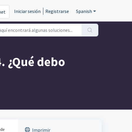
Iniciar sesión
Registrarse
Spanish
ket
4. ¿Qué debo
de 
Imprimir