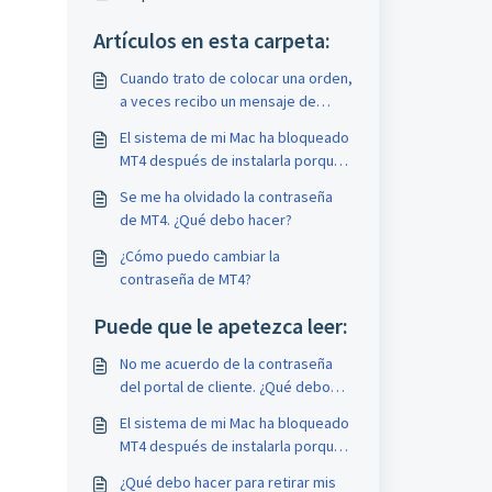
Artículos en esta carpeta:
Cuando trato de colocar una orden,
a veces recibo un mensaje de
error que dice: "El contexto de
El sistema de mi Mac ha bloqueado
trading está ocupado". ¿Hay
MT4 después de instalarla porque
manera de arreglarlo?
el software es de un "desarrollador
Se me ha olvidado la contraseña
desconocido", o algo parecido.
de MT4. ¿Qué debo hacer?
¿Qué debo hacer?
¿Cómo puedo cambiar la
contraseña de MT4?
Puede que le apetezca leer:
No me acuerdo de la contraseña
del portal de cliente. ¿Qué debo
hacer?
El sistema de mi Mac ha bloqueado
MT4 después de instalarla porque
el software es de un "desarrollador
¿Qué debo hacer para retirar mis