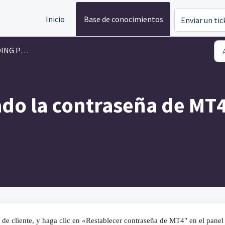
Inicio
Base de conocimientos
Enviar un tic
 PLATFORM
ado la contraseña de MT
 de cliente, y haga clic en «Restablecer contraseña de MT4″ en el panel 