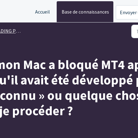
Accueil
Base de connaissances
Envoyer 
NG PLATFORM
mon Mac a bloqué MT4 ap
qu'il avait été développé 
connu » ou quelque chos
e procéder ?