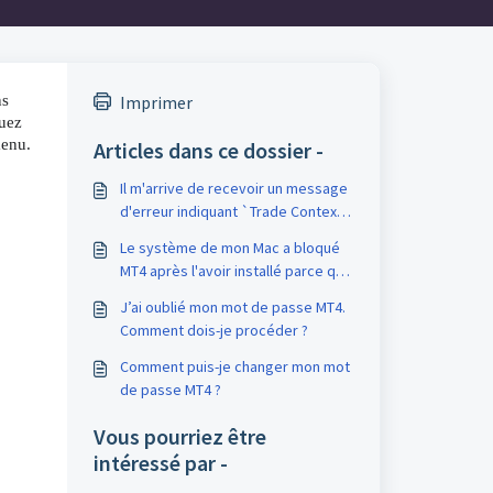
s 
Imprimer
uez 
menu.
Articles dans ce dossier -
Il m'arrive de recevoir un message
d'erreur indiquant `Trade Context
is busy' (contexte de trading
Le système de mon Mac a bloqué
occupé) lorsque je tente de passer
MT4 après l'avoir installé parce qu'il
un ordre. Existe-t-il un moyen de
avait été développé par un «
résoudre ce problème ?
J’ai oublié mon mot de passe MT4.
développeur inconnu » ou quelque
Comment dois-je procéder ?
chose de similaire. Comment dois-
je procéder ?
Comment puis-je changer mon mot
de passe MT4 ?
Vous pourriez être
intéressé par -