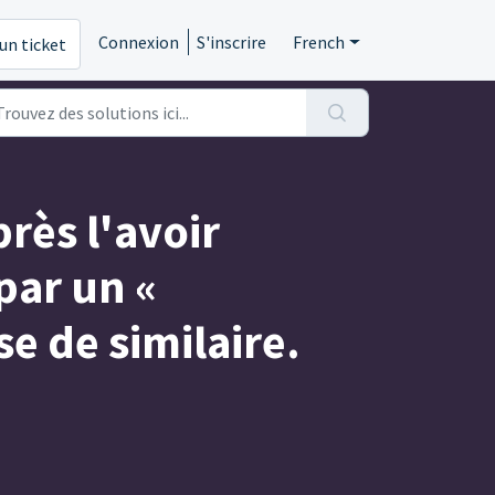
Connexion
S'inscrire
French
un ticket
rès l'avoir
par un «
e de similaire.